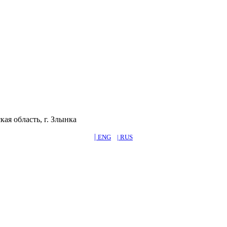
ая область, г. Злынка
|
ENG
| RUS