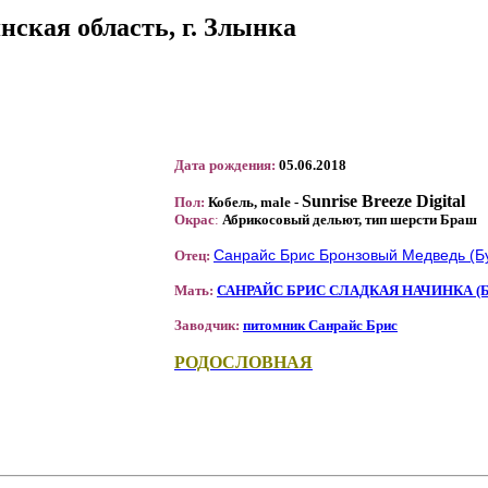
ская область, г. Злынка
Дата рождения:
05
.06.2018
Sunrise Breeze
Digital
Пол:
Кобель,
male -
Окрас
:
Абрикосовый дельют, тип шерсти Браш
Санрайс Брис Бронзовый Медведь (Б
Отец:
Мать:
САНРАЙС БРИС СЛАДКАЯ НАЧИНКА (
Заводчик:
питомник Санрайс Брис
РОДОСЛОВНАЯ