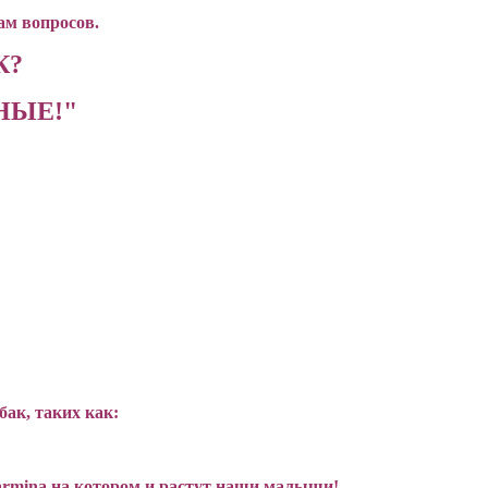
ам вопросов.
К?
НЫЕ!"
ак, таких как:
rmina на котором и растут наши малыши!