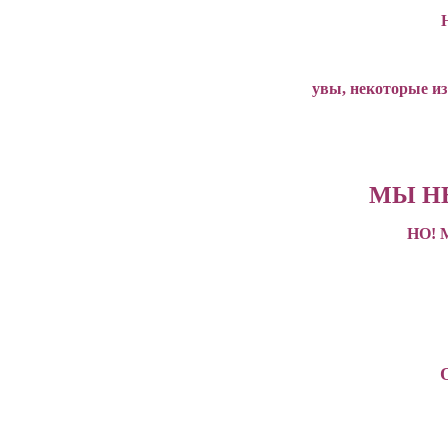
увы, некоторые из
МЫ Н
НО!