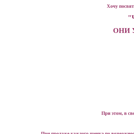
Хочу посвят
"
ОНИ 
При этом, в с
При продаже каждого щенка по возможно