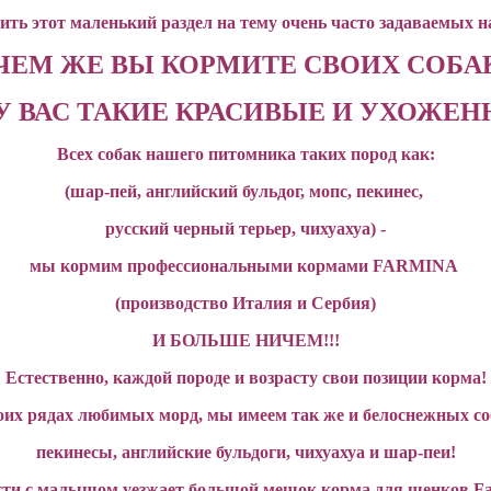
ить этот маленький раздел на тему очень часто задаваемых н
ЧЕМ ЖЕ ВЫ КОРМИТЕ СВОИХ СОБА
У ВАС ТАКИЕ КРАСИВЫЕ И УХОЖЕН
Всех собак нашего питомника таких пород как:
(шар-пей, английский бульдог, мопс, пекинес,
русский черный терьер,
чихуахуа) -
мы кормим профессиональными кормами FARMINA
(производство Италия и Сербия)
И БОЛЬШЕ НИЧЕМ!!!
Естественно, каждой породе и возрасту свои позиции корма!
воих рядах любимых морд, мы имеем так же и белоснежных соб
пекинесы, английские бульдоги, чихуахуа и шар-пеи!
сти с малышом уезжает большой мешок корма для щенков Fa