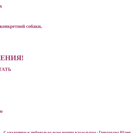
х
конкретной собаки,
ЕНИЯ!
ТАТЬ
ю
С уважением и любовью ко всем нашим владельцам - Григорьева Юлия