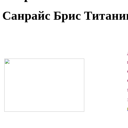
Санрайс Брис Титаника