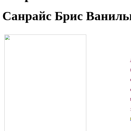
Санрайс Брис Ванильк