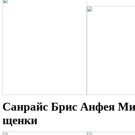
Санрайс Брис Анфея Мир
щенки