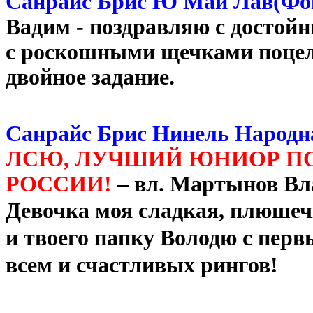
Санрайс Брис Ю Май Лав(Фо
Вадим - поздравляю с достой
с роскошными щечками поцело
двойное задание.
Санрайс Брис Нинель Народн
ЛСЮ, ЛУЧШИЙ ЮНИОР П
РОССИИ!
– вл. Мартынов В
Девочка моя сладкая, плюше
и твоего папку Володю с перв
всем и счастливых рингов!