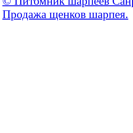
© Питомник шарпеев Санр
Продажа щенков шарпея.