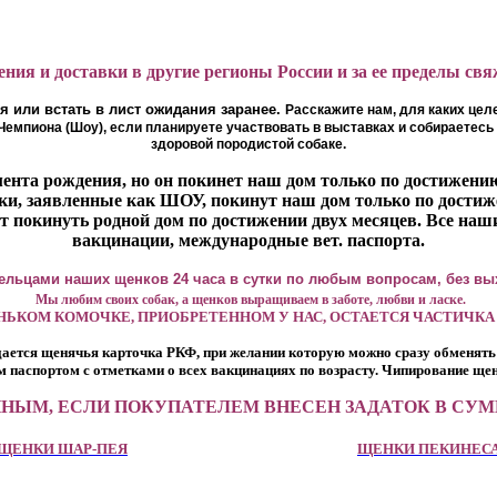
ения и доставки в другие регионы России и за ее пределы с
 или встать в лист ожидания заранее.
Расскажите нам, для каких це
Чемпиона (Шоу), если планируете участвовать в выставках и собираетесь
здоровой породистой собаке.
ента рождения, но он покинет наш дом только по достижению
и, заявленные как ШОУ, покинут наш дом только по достиже
т покинуть родной дом по достижении двух месяцев. Все на
вакцинации, международные вет. паспорта.
дельцами наших щенков 24 часа в сутки по любым вопросам, без в
Мы любим своих собак, а щенков выращиваем в заботе, любви и ласке.
ЬКОМ КОМОЧКЕ, ПРИОБРЕТЕННОМ У НАС, ОСТАЕТСЯ ЧАСТИЧКА
ается щенячья карточка РКФ, при желании которую можно сразу обменят
паспортом с отметками о всех вакцинациях по возрасту. Чипирование ще
ННЫМ, ЕСЛИ ПОКУПАТЕЛЕМ ВНЕСЕН ЗАДАТОК В С
ЩЕНКИ ШАР-ПЕЯ
ЩЕНКИ ПЕКИНЕС