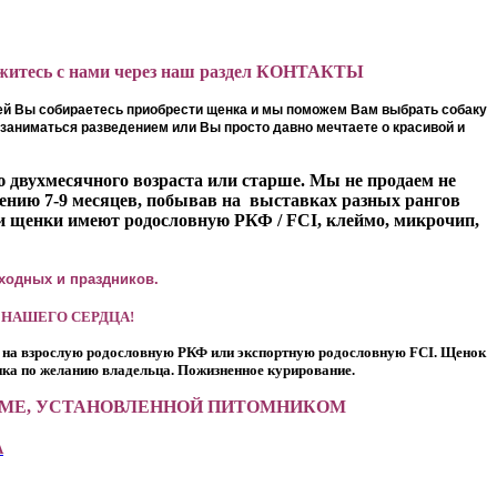
вяжитесь с нами через наш раздел КОНТАКТЫ
лей Вы собираетесь приобрести щенка и мы поможем Вам выбрать собаку
 заниматься разведением или Вы просто давно мечтаете о красивой и
 двухмесячного возраста или старше. Мы не продаем не
нию 7-9 месяцев, побывав на выставках разных рангов
ши щенки имеют родословную РКФ / FCI, клеймо, микрочип,
ыходных и праздников.
 НАШЕГО СЕРДЦА!
ь на взрослую родословную РКФ или экспортную родословную FCI. Щенок
нка по желанию владельца. Пожизненное курирование.
УММЕ, УСТАНОВЛЕННОЙ ПИТОМНИКОМ
А