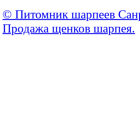
© Питомник шарпеев Санр
Продажа щенков шарпея.