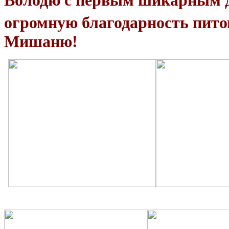
Володю с первым шикарным 
огромную благодарность пит
Мишаню!