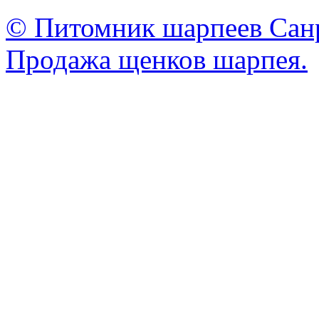
© Питомник шарпеев Санр
Продажа щенков шарпея.